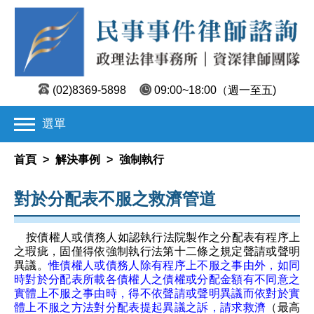
(02)8369-5898
09:00~18:00
（週一至五)
選單
首頁
>
解決事例
>
強制執行
對於分配表不服之救濟管道
按債權人或債務人如認執行法院製作之分配表有程序上
之瑕疵，固僅得依強制執行法第十二條之規定聲請或聲明
異議。
惟債權人或債務人除有程序上不服之事由外，如同
時對於分配表所載各債權人之債權或分配金額有不同意之
實體上不服之事由時，得不依聲請或聲明異議而依對於實
體上不服之方法對分配表提起異議之訴，請求救濟
（最高