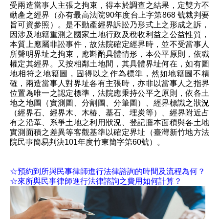
受兩造當事人主張之拘束，得本於調查之結果，定雙方不
動產之經界（亦有最高法院90年度台上字第868 號裁判要
旨可資參照）。是不動產經界訴訟乃形式上之形成之訴，
因涉及地籍重測之國家土地行政及稅收利益之公益性質，
本質上應屬非訟事件，故法院確定經界時，並不受當事人
所聲明界址之拘束，應斟酌具體情形，本公平原則，依職
權定其經界。又按相鄰土地間，其具體界址何在，如有圖
地相符之地籍圖，固得以之作為標準，然如地籍圖不精
確，兩造當事人對界址各有主張時，亦非以當事人之指界
位置為唯一之認定標準，法院應秉持公平之原則，依各土
地之地圖（實測圖、分割圖、分筆圖）、經界標識之狀況
（經界石、經界木、木樁、基石、埋炭等）、經界附近占
有之沿革、系爭土地之利用狀況、登記謄本面積與各土地
實測面積之差異等客觀基準以確定界址（臺灣新竹地方法
院民事簡易判決101年度竹東簡字第60號）。
☆預約到所與民事律師進行法律諮詢的時間及流程為何？
☆來所與民事律師進行法律諮詢之費用如何計算？