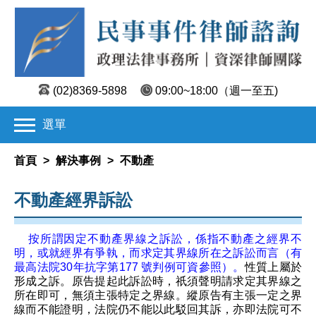
(02)8369-5898
09:00~18:00
（週一至五)
選單
首頁
>
解決事例
>
不動產
不動產經界訴訟
按所謂因定不動產界線之訴訟，係指不動產之經界不
明，或就經界有爭執，而求定其界線所在之訴訟而言（有
最高法院30年抗字第177 號判例可資參照）。
性質上屬於
形成之訴。原告提起此訴訟時，祇須聲明請求定其界線之
所在即可，無須主張特定之界線。縱原告有主張一定之界
線而不能證明，法院仍不能以此駁回其訴，亦即法院可不