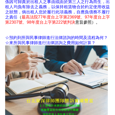
係因可歸責於出租人之事由或由於第三人之行為而生，出
租人均負有除去之義務，以保持租賃物合於約定使用收益
之狀態，倘出租人怠於履行此項義務，自應負債務不履行
之責任
（
最高法院77年度台上字第2369號、97年度台上字
第2307號、98年度台上字第222號判決
意旨參照）。
☆預約到所與民事律師進行法律諮詢的時間及流程為何？
☆來所與民事律師進行法律諮詢之費用如何計算？