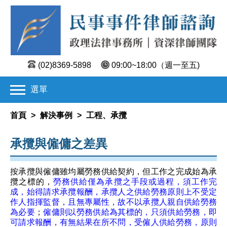
(02)8369-5898
09:00~18:00
（週一至五)
選單
首頁
>
解決事例
>
工程、承攬
承攬與僱傭之差異
按承攬與僱傭雖均屬勞務供給契約，但工作之完成始為承
攬之標的，
勞務供給僅為承攬之手段或過程，須工作完
成，始得請求承攬報酬，承攬人之供給勞務原則上不受定
作人指揮監督，且無專屬性，故不以承攬人親自供給勞務
為必要
；
僱傭則以勞務供給為其標的，只須供給勞務，即
可請求報酬，有無結果在所不問，受僱人供給勞務，原則