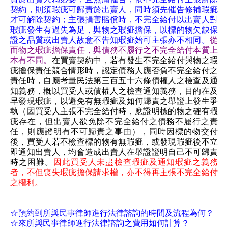
契約，則須瑕疵可歸責於出賣人，同時須先催告修補瑕疵
才可解除契約；主張損害賠償時，不完全給付以出賣人對
瑕疵發生有過失為足，與物之瑕疵擔保，以標的物欠缺保
證之品質或出賣人故意不告知瑕疵始可主張亦不相同。
從
而物之瑕疵擔保責任，與債務不履行之不完全給付本質上
本有不同。
在買賣契約中，若有發生不完全給付與物之瑕
疵擔保責任競合情形時，認定債務人應否負不完全給付之
責任時，自應考量民法第三百五十六條債權人之檢查及通
知義務，概以買受人或債權人之檢查通知義務，目的在及
早發現瑕疵，以避免有無瑕疵及如何歸責之舉證上發生爭
執（因買受人主張不完全給付時，應證明標的物之確有瑕
疵存在，但出賣人欲免除不完全給付之債務不履行之責
任，則應證明有不可歸責之事由），同時因標的物交付
後，買受人若不檢查標的物有無瑕疵，或發現瑕疵後不立
即通知出賣人，均會造成出賣人在舉證證明自己不可歸責
時之困難。
因此買受人未盡檢查瑕疵及通知瑕疵之義務
者，不但喪失瑕疵擔保請求權，亦不得再主張不完全給付
之權利。
☆預約到所與民事律師進行法律諮詢的時間及流程為何？
☆來所與民事律師進行法律諮詢之費用如何計算？