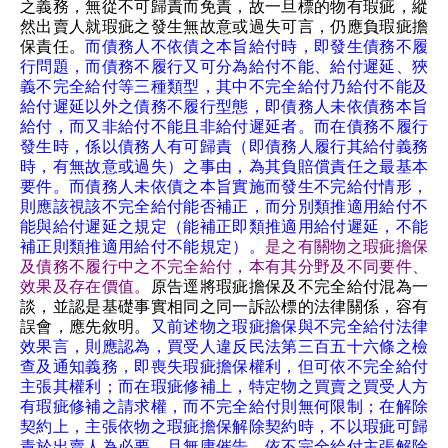
之義務，無從不可歸責而免責，故一旦標的物有瑕疵，縱
然出賣人就瑕疵之發生無故意或過失可言，仍應負瑕疵擔
保責任。
而債務人不依債之本旨給付時，即發生債務不履
行問題，而債務不履行又可分為給付不能、給付遲延、狹
義不完全給付等三種類型，其中不完全給付乃給付不能及
給付遲延以外之債務不履行型態，即債務人未依債務本旨
給付，而又非給付不能且非給付遲延者。而在債務不履行
發生時，係以債務人有可歸責（即債務人履行其給付義務
時，有無故意或過失）之事由，為其負賠償責任之最基本
要件。而債務人未依債之本旨實施而發生不完給付情形，
則應該視該不完全給付能否補正，而分別類推適用給付不
能與給付遲延之規定（能補正即類推適用給付遲延，不能
補正則類推適用給付不能規定）。
是之有關物之瑕疵擔保
及債務不履行中之不完全給付，本有其分野及不同要件、
效果及存在價值。
原告逕將瑕疵擔保及不完全給付混為一
談，並認是基礎事實相同之同一訴訟標的法律關係，容有
誤會，應先敘明。
又前述物之瑕疵擔保與不完全給付法律
效果言，則應認為，買受人違反民法第三百五十六條之檢
查及通知義務，即喪失瑕疵擔保權利，但可依不完全給付
主張其權利；而在瑕疵修補上，特定物之買賣之買受人方
有瑕疵修補之請求權，而不完全給付則無何限制；在解除
契約上，主張依物之瑕疵擔保解除契約時，不以瑕疵可歸
責於出賣人為必要，且無庸催告，依不完全給付主張解除