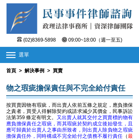
(02)8369-5898
09:00~18:00
（週一至五)
選單
首頁
>
解決事例
>
買賣
物之瑕疵擔保責任與不完全給付責任
按買賣因物有瑕疵，而出賣人依前五條之規定，應負擔保
之責者，買受人得解除契約或請求減少其價金，民事訴訟
法第359 條定有明文。
又出賣人就其交付之買賣標的物有
應負擔保責任之瑕疵，而其瑕疵於契約成立後始發生，且
應可歸責於出賣人之事由所致者，則出賣人除負物之瑕疵
擔保責任外，同時構成不完全給付之債務不履行責任
（
最