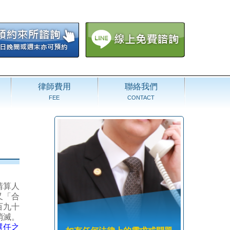
律師費用
聯絡我們
FEE
CONTACT
清算人
又「合
百九十
消滅。
選任之