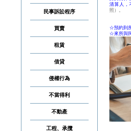
清算人，
照）。
民事訴訟程序
☆預約到
買賣
☆來所與
租賃
借貸
侵權行為
不當得利
不動產
工程、承攬