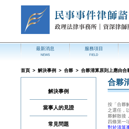
最新消息
服務項目
NEWS
FIELD
首頁
>
解決事例
>
合夥
>
合夥清算原則上應由合
合夥
解決事例
按「合夥
當事人的見證
之選任，
夥解散後
四條第一
常見問題
對於清算