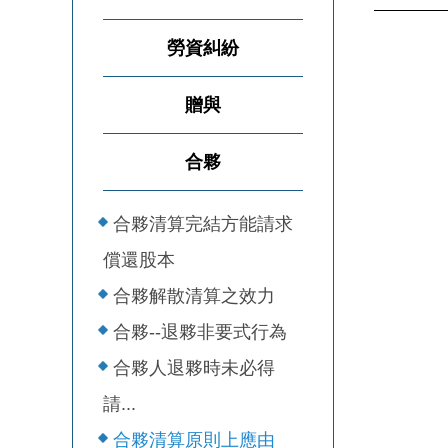
勞資糾紛
贈與
合夥
合夥清算完結方能請求
償還股本
合夥解散清算之效力
合夥--退夥非要式行為
合夥人退夥時未必得
請...
合夥清算原則上應由