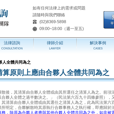
如有任何法律上的需求或問題
請隨時與我們聯絡
(02)8369-5898
09:00~18:00（週一至五)
法律諮詢
律師介紹
解決事例
CONSULTATION
LAWYER
CASES
夥人全體共同為之
清算原則上應由合夥人全體共同為之
解散後，其清算由合夥人全體或由其所選任之清算人為之。前項
以合夥人全體之過半數決之。」（民法第六百九十四條參照），
，其清算由合夥人全體或由其選任之清算人為之，此為民法第六
項所明定，合夥解散時其原執行合夥事務人之執行權，即應歸於
事務，除原為合夥人者應與其他合夥人全體共同為之外，如非被