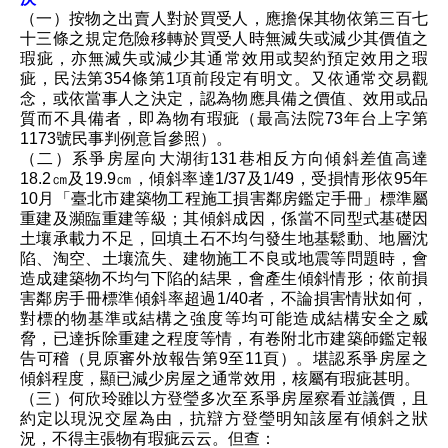
（一）按物之出賣人對於買受人，應擔保其物依第三百七
十三條之規定危險移轉於買受人時無滅失或減少其價值之
瑕疵，亦無滅失或減少其通常效用或契約預定效用之瑕
疵，民法第354條第1項前段定有明文。又依通常交易觀
念，或依當事人之決定，認為物應具備之價值、效用或品
質而不具備者，即為物有瑕疵（最高法院73年台上字第
1173號民事判例意旨參照）。
（二）系爭房屋向大湖街131巷相反方向傾斜差值高達
18.2㎝及19.9㎝，傾斜率達1/37及1/49，受損情形依95年
10月「臺北市建築物工程施工損害鄰房鑑定手冊」標準屬
重建及瀕臨重建等級；其傾斜成因，係當不同型式基礎因
土壤承載力不足，回填土石不均勻發生地基鬆動、地層沈
陷、淘空、土壤流失、建物施工不良或地震等問題時，會
造成建築物不均勻下陷的結果，會產生傾斜情形；依前損
害鄰房手冊標準傾斜率超過1/40者，不論損害情狀如何，
對標的物基準或結構之強度等均可能造成結構安全之威
脅，已達拆除重建之程度等情，有卷附北市建築師鑑定報
告可稽（見原審外放報告第9至11頁）。堪認系爭房屋之
傾斜程度，顯已減少房屋之通常效用，核屬有瑕疵甚明。
（三）何欣玲雖以方登瑩多次至系爭房屋察看並議價，且
約定以現況交屋為由，抗辯方登瑩明知該屋有傾斜之狀
況，不得主張物有瑕疵云云。但查：