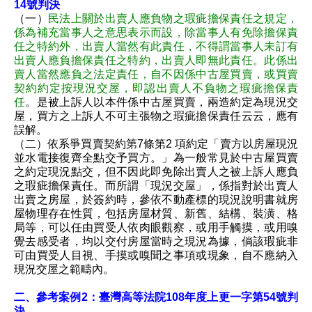
14號判決
（一）
民法上關於出賣人應負物之瑕疵擔保責任之規定，
係為補充當事人之意思表示而設，除當事人有免除擔保責
任之特約外，出賣人當然有此責任，不得謂當事人未訂有
出賣人應負擔保責任之特約，出賣人即無此責任。此係出
賣人當然應負之法定責任，自不因係中古屋買賣，或買賣
契約約定按現況交屋，即認出賣人不負物之瑕疵擔保責
任
。是被上訴人以本件係中古屋買賣，兩造約定為現況交
屋，買方之上訴人不可主張物之瑕疵擔保責任云云，應有
誤解。
（二）依系爭買賣契約第7條第2 項約定「賣方以房屋現況
並水電接復齊全點交予買方。」為一般常見於中古屋買賣
之約定現況點交，但不因此即免除出賣人之被上訴人應負
之瑕疵擔保責任。而所謂「現況交屋」，係指對於出賣人
出賣之房屋，於簽約時，參依不動產標的現況說明書就房
屋物理存在性質，包括房屋材質、新舊、結構、裝潢、格
局等，可以任由買受人依肉眼觀察，或用手觸摸，或用嗅
覺去感受者，均以交付房屋當時之現況為據，倘該瑕疵非
可由買受人目視、手摸或嗅聞之事項或現象，自不應納入
現況交屋之範疇內。
二、參考案例2：臺灣高等法院108年度上更一字第54號判
決