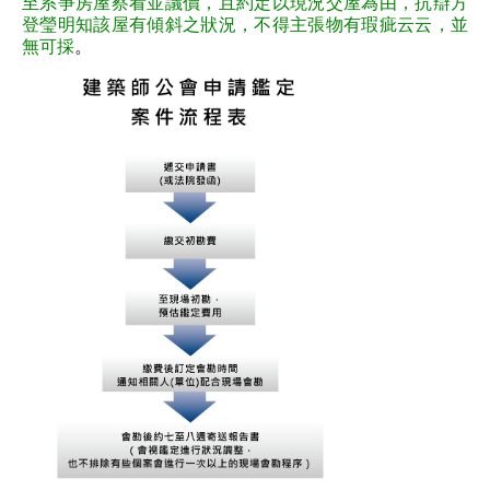
至系爭房屋察看並議價，且約定以現況交屋為由，抗辯方
登瑩明知該屋有傾斜之狀況，不得主張物有瑕疵云云，並
無可採
。