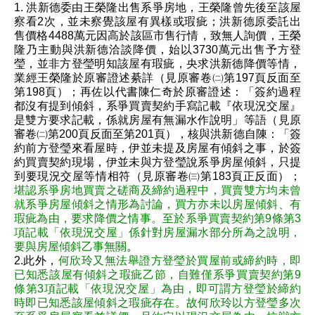
1. 洪新德委由王榮隆出售系爭房地，王榮隆曾先後至該屋
察看2次，並未察覺該屋有異樣或瑕疵；洪新德原委託出
售價格4488萬元因高於該區市售行情，致無人詢價，王榮
隆乃主動與洪新德洽談降價，始以3730萬元出售予方登
瑩，並非方登瑩明知該屋有瑕疵，央求洪新德降價等情，
業經王榮隆於原審證述綦詳（見原審卷㈡第197頁反面至
第198頁）；再佐以代書陳仁奇於原審證述：「簽約過程
都沒有提到傾斜，系爭買賣契約手寫記載『依現況交屋』
是雙方要求記載，係就房屋有無漏水作說明」等語（見原
審卷㈡第200頁反面至第201頁），核與洪新德自陳：「簽
約前方登瑩來看屋時，伊並未提及房屋有傾斜之事，於簽
約買賣契約現場，伊並未與方登瑩說系爭房屋傾斜，只提
到要現況交屋等情相符（見原審卷㈢第183頁正反面）；
堪認系爭房地買賣之磋商及締約過程中，買賣雙方均未曾
就系爭房屋傾斜之情形為討論，買方亦未以房屋傾斜、有
瑕疵為由，要求降價之情事。至於系爭買賣契約第9條第3
項記載「依現況交屋」係針對房屋漏水部分所為之說明，
要與房屋傾斜乙事無關
。
2.此外，
何欣玲又無法舉證方登瑩於買屋前或締約時，即
已知悉該屋有傾斜之瑕疵乙節，自難僅系爭買賣契約第9
條第3項記載「依現況交屋」為由，即可謂方登瑩於締約
時即已知悉該屋傾斜之瑕疵存在。故何欣玲以方登瑩多次