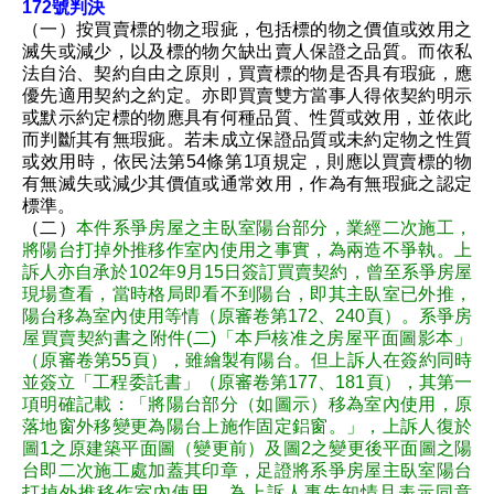
172號判決
（一）按買賣標的物之瑕疵，包括標的物之價值或效用之
滅失或減少，以及標的物欠缺出賣人保證之品質。而依私
法自治、契約自由之原則，買賣標的物是否具有瑕疵，應
優先適用契約之約定。亦即買賣雙方當事人得依契約明示
或默示約定標的物應具有何種品質、性質或效用，並依此
而判斷其有無瑕疵。若未成立保證品質或未約定物之性質
或效用時，依民法第54條第1項規定，則應以買賣標的物
有無滅失或減少其價值或通常效用，作為有無瑕疵之認定
標準。
（二）
本件系爭房屋之主臥室陽台部分，業經二次施工，
將陽台打掉外推移作室內使用之事實，為兩造不爭執。上
訴人亦自承於102年9月15日簽訂買賣契約，曾至系爭房屋
現場查看，當時格局即看不到陽台，即其主臥室已外推，
陽台移為室內使用等情（原審卷第172、240頁）。系爭房
屋買賣契約書之附件(二)「本戶核准之房屋平面圖影本」
（原審卷第55頁），雖繪製有陽台。但上訴人在簽約同時
並簽立「工程委託書」（原審卷第177、181頁），其第一
項明確記載：「將陽台部分（如圖示）移為室內使用，原
落地窗外移變更為陽台上施作固定鋁窗。」，上訴人復於
圖1之原建築平面圖（變更前）及圖2之變更後平面圖之陽
台即二次施工處加蓋其印章，足證將系爭房屋主臥室陽台
打掉外推移作室內使用，為上訴人事先知情且表示同意