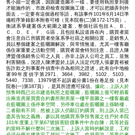
售小姐一定會講，因跟建造圖不一樣，要使用執照拿到後
才能施作的，市政府檢查按圖施工後，才可以把牆弄到外
面去，一定要有這個過程等語，有該事件101年6月14日準
備程序筆錄影本附卷可稽（見本院卷(二)第172-175頁）。
衡諸系爭建案係大範圍之建案，整個社區包括Ａ、Ｂ、
Ｃ、Ｄ、Ｅ、Ｆ、Ｇ區，且包括私設道路在內，購買者當
會注意自己所購買者坐落系爭社區之相關位置，是銷售人
員以整個建案之藍曬圖解說，與常情無違。尤其一樓客廳
係住家重要之活動空間，購買者當會特別注意，且證人陳
濟盟僅係銷售公司之人員，亦非上訴人公司之員工，並無
利害關係，況證人陳濟盟於上訴人法定代理人張廖貴裕被
告詐欺之刑事案件偵查中亦為相同之證述，此有台中地檢
署99年度偵字第2971、3664、3982、5102、5103、
5440、7338、13979號不起訴處分書1份在卷足按（見本
院卷(一)第187頁），是其所證應可採信。
據此，上訴人於
預售時既已出示建造執照之藍曬圖，藍曬圖上復可輕易看
出兩造房屋買賣合約書所附房屋一樓平面圖之一樓客廳處
在藍曬圖上係停車空間，另停車位處在藍曬圖上係騎樓，
二者顯有不同，然被上訴人仍願訂約購買，則上訴人當已
盡其告知之義務。參以其他購買系爭預售屋之住戶於本院
101年度重上字第67號損害賠償事件中亦自陳：其等於簽
約當時不解什麼叫二次施工，上訴人當時的解說是，工程
必須分兩次建造完工就叫二次施工，也就是說「等單位來