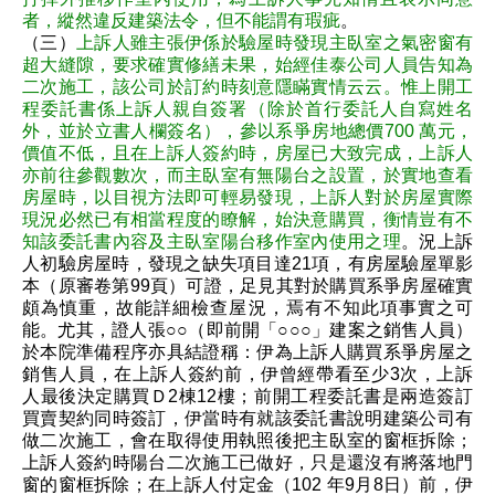
者，縱然違反建築法令，但不能謂有瑕疵
。
（三）
上訴人雖主張伊係於驗屋時發現主臥室之氣密窗有
超大縫隙，要求確實修繕未果，始經佳泰公司人員告知為
二次施工，該公司於訂約時刻意隱瞞實情云云。惟上開工
程委託書係上訴人親自簽署（除於首行委託人自寫姓名
外，並於立書人欄簽名），參以系爭房地總價700 萬元，
價值不低，且在上訴人簽約時，房屋已大致完成，上訴人
亦前往參觀數次，而主臥室有無陽台之設置，於實地查看
房屋時，以目視方法即可輕易發現，上訴人對於房屋實際
現況必然已有相當程度的瞭解，始決意購買，衡情豈有不
知該委託書內容及主臥室陽台移作室內使用之理
。況上訴
人初驗房屋時，發現之缺失項目達21項，有房屋驗屋單影
本（原審卷第99頁）可證，足見其對於購買系爭房屋確實
頗為慎重，故能詳細檢查屋況，焉有不知此項事實之可
能。尤其，證人張○○（即前開「○○○」建案之銷售人員）
於本院準備程序亦具結證稱：伊為上訴人購買系爭房屋之
銷售人員，在上訴人簽約前，伊曾經帶看至少3次，上訴
人最後決定購買Ｄ2棟12樓；前開工程委託書是兩造簽訂
買賣契約同時簽訂，伊當時有就該委託書說明建築公司有
做二次施工，會在取得使用執照後把主臥室的窗框拆除；
上訴人簽約時陽台二次施工已做好，只是還沒有將落地門
窗的窗框拆除；在上訴人付定金（102 年9月8日）前，伊