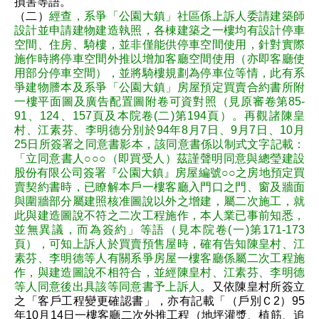
損害等語。
（二）
經查，系爭「公園大鎮」社區係上訴人委請建築師
設計並申請建物建造執照，各棟建築之一樓均有設計停車
空間、住房、騎樓，並非僅能供停車空間使用，針對實際
施作時將停車空間外推以增加客廳空間使用（亦即客廳使
用部分停車空間），並將騎樓規劃為停車位等情，此有系
爭建物謄本及系爭「公園大鎮」房屋預定買賣合約書所附
一樓平面圖及廣告配置圖附卷可資對照（見原審卷第85-
91、124、157頁及本院卷(二)第194頁）。再觀諸陳皇
村、江素芬、李明德分別於94年8月7日、9月7日、10月
25日所簽署之同意書影本，該同意書係以制式文字記載：
「立同意書人○○○（即買受人）茲謹聲明同意與總瑩建設
股份有限公司簽署『公園大鎮』房屋編號○○之房地預定買
賣契約書時，已瞭解本戶一樓客廳入門口之門、窗及牆面
與圍牆部分屬建照核准圖說以外之增建，屬二次施工，就
此與建造圖說不符之二次工程施作，本人業已事前知悉，
並無異議，而為簽約」等語（見本院卷(一)第171-173
頁），可知上訴人於買賣預售屋時，確有告知陳皇村、江
素芬、李明德等人有關系爭房屋一樓客廳係屬二次工程施
作，與建造圖說不相符合，並經陳皇村、江素芬、李明德
等人同意後出具該等同意書予上訴人
。又依陳皇村所簽立
之「客戶工程變更確認書」，亦有記載「（戶別Ｃ2）95
年10月14日一樓客廳二次外推工程（地坪灌漿、植筋、追