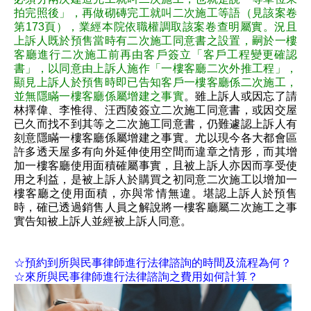
拍完照後」，再做砌磚完工就叫二次施工等語（見該案卷
第173頁），業經本院依職權調取該案卷查明屬實。況且
上訴人既於預售當時有二次施工同意書之設置，嗣於一樓
客廳進行二次施工前再由客戶簽立「客戶工程變更確認
書」，以同意由上訴人施作「一樓客廳二次外推工程」，
顯見上訴人於預售時即已告知客戶一樓客廳係二次施工，
並無隱瞞一樓客廳係屬增建之事實
。雖上訴人或因忘了請
林擇偉、李惟得、汪西陵簽立二次施工同意書，或因交屋
已久而找不到其等之二次施工同意書，仍難遽認上訴人有
刻意隱瞞一樓客廳係屬增建之事實。尤以現今各大都會區
許多透天屋多有向外延伸使用空間而違章之情形，而其增
加一樓客廳使用面積確屬事實，且被上訴人亦因而享受使
用之利益，是被上訴人於購買之初同意二次施工以增加一
樓客廳之使用面積，亦與常情無違。堪認上訴人於預售
時，確已透過銷售人員之解說將一樓客廳屬二次施工之事
實告知被上訴人並經被上訴人同意。
☆預約到所與民事律師進行法律諮詢的時間及流程為何？
☆來所與民事律師進行法律諮詢之費用如何計算？