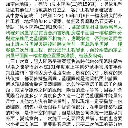
加室內地磚）」等語（見本院卷(二)第159頁）；另依系爭
社區其他住戶張敏惠所簽立之「客戶工程變更確認書」，
其中亦有記載「（戶別Ｄ22）96年1月9日一樓客廳大門外
推工程，地坪追加ＲＣ灌漿、植筋及客廳拋光石英磚）」
等語（見本院卷(二)第160頁），
益證陳皇村及張敏惠等人
均確知房屋預定買賣合約書所附房屋平面圖一樓客廳部分
與建築執照之藍曬圖不相符合，應屬增建，否則何須同意
由上訴人於房屋興建後即將交屋前，再就系爭房屋「一樓
客廳二次外推工程」部分進行工程變更，而於兩造約定之
房屋平面圖一樓客廳位置重新灌漿、植筋及砌磚
。
（三）次查，證人即系爭建案預售當時代銷公司派駐銷售
現場之陳濟盟於本院101年度重上字第67號損害賠償事件
到庭證稱：當時因房子還沒有蓋，所有的尺寸，所有的規
格依據，都要依據藍曬圖，藍曬圖就是建築執照申請圖，
所以現場都會擺這份藍曬圖，比如說要查房子跟房子的棟
距，或隔壁跟你之間的距離，陽台的造型等等，因客戶會
問陽台深度多少？寬度多少？這一定要從藍曬圖才能量出
尺寸，其他地方沒有辦法量到，所以現場一定要擺放一份
藍曬圖。銷售小姐會跟客戶提這個部分，在申請建築執照
的時候，是停車空間申請，但是以後公司會統一把牆做到
外面，變成室內，二次施工一定要跟客戶講，我們也會要
求小姐二次施工一定要跟客戶講，只要二次施工的部分銷