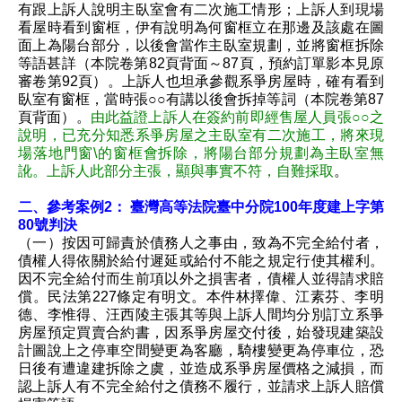
有跟上訴人說明主臥室會有二次施工情形；上訴人到現場
看屋時看到窗框，伊有說明為何窗框立在那邊及該處在圖
面上為陽台部分，以後會當作主臥室規劃，並將窗框拆除
等語甚詳（本院卷第82頁背面～87頁，預約訂單影本見原
審卷第92頁）。上訴人也坦承參觀系爭房屋時，確有看到
臥室有窗框，當時張○○有講以後會拆掉等詞（本院卷第87
頁背面）。
由此益證上訴人在簽約前即經售屋人員張○○之
說明，已充分知悉系爭房屋之主臥室有二次施工，將來現
場落地門窗\的窗框會拆除，將陽台部分規劃為主臥室無
訛。上訴人此部分主張，顯與事實不符，自難採取
。
二、參考案例2： 臺灣高等法院臺中分院100年度建上字第
80號判決
（一）按因可歸責於債務人之事由，致為不完全給付者，
債權人得依關於給付遲延或給付不能之規定行使其權利。
因不完全給付而生前項以外之損害者，債權人並得請求賠
償。民法第227條定有明文。本件林擇偉、江素芬、李明
德、李惟得、汪西陵主張其等與上訴人間均分別訂立系爭
房屋預定買賣合約書，因系爭房屋交付後，始發現建築設
計圖說上之停車空間變更為客廳，騎樓變更為停車位，恐
日後有遭違建拆除之虞，並造成系爭房屋價格之減損，而
認上訴人有不完全給付之債務不履行，並請求上訴人賠償