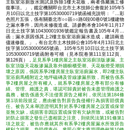
主臥室浴廁放水測試及拆除1樓天花板，兩者係屬施工修
復事項。」，鑑定機關即台北市土木技師公會復於105年5
月10日以北土技字第10530000719號函補充說明：「…彩
色照片五張，係有關臺北市○○區○○路0段00巷0號1樓建物
之漏水事件，因尚未修復造成。請參酌本會104年11月17
日北土技字第10430001936號鑑定報告書及105年4月…
函；漏水原因係其上2樓主臥室浴廁漏水造成，建請兩造
儘速修復。」，有台北市土木技師公會105年4月13日北土
技字第10530000565號函、105年5月10日以北土技字第
10530000719號函附卷可稽（見本院卷第111至112頁、
第126頁），
足見系爭1樓房屋之主臥室浴廁頂版滲漏、主
臥室頂版天花板滲漏及靠外牆櫥櫃受潮、天花板燈受潮損
壞之原因，係因系爭2樓房屋主臥室浴廁漏水，即2樓主臥
室浴廁馬桶附近之地坪磁磚及管線滲漏所致，而被告係系
爭2樓房屋之所有權人，就系爭2樓房屋之專有部分有修
繕、管理、維護之責，堪認可歸責於被告未盡管理維護之
義務，被告係過失不法侵害原告之權利，依民法第184條
第1項前段規定，應由被告對原告負侵權行為損害賠償責
任。被告又未舉證證明其對於系爭2樓房屋之設置或保管
並無欠缺，或損害非因設置或保管有欠缺所致，或被告對
於防止損害之發生已盡相當之注意，則依民法第191條第1
項之規定，被告亦應就其所有系爭2樓房屋漏水所致原告
權利之損害，負賠償責任。參照公寓大廈管理條例第10條