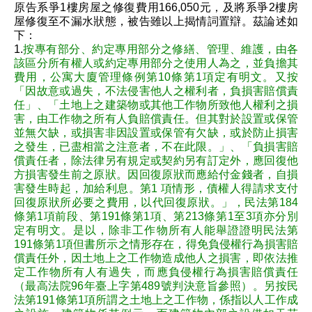
原告系爭1樓房屋之修復費用166,050元，及將系爭2樓房
屋修復至不漏水狀態，被告雖以上揭情詞置辯。茲論述如
下：
1.
按專有部分、約定專用部分之修繕、管理、維護，由各
該區分所有權人或約定專用部分之使用人為之，並負擔其
費用，公寓大廈管理條例第10條第1項定有明文。又按
「因故意或過失，不法侵害他人之權利者，負損害賠償責
任」、「土地上之建築物或其他工作物所致他人權利之損
害，由工作物之所有人負賠償責任。但其對於設置或保管
並無欠缺，或損害非因設置或保管有欠缺，或於防止損害
之發生，已盡相當之注意者，不在此限。」、「負損害賠
償責任者，除法律另有規定或契約另有訂定外，應回復他
方損害發生前之原狀。因回復原狀而應給付金錢者，自損
害發生時起，加給利息。第1 項情形，債權人得請求支付
回復原狀所必要之費用，以代回復原狀。」，民法第184
條第1項前段、第191條第1項、第213條第1至3項亦分別
定有明文。是以，除非工作物所有人能舉證證明民法第
191條第1項但書所示之情形存在，得免負侵權行為損害賠
償責任外，因土地上之工作物造成他人之損害，即依法推
定工作物所有人有過失，而應負侵權行為損害賠償責任
（最高法院96年臺上字第489號判決意旨參照）。另按民
法第191條第1項所謂之土地上之工作物，係指以人工作成