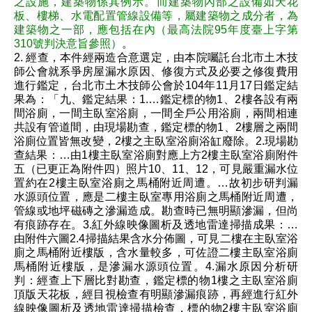
之設施，建築物係其例示。而建築物內部之設備如天花
板、樓梯、水電配置管線設備等，屬建築物之成分者，為
建築物之一部，應包括在內（最高法院95年度臺上字第
310號判決意旨參照）
。
2. 經查，本件經兩造合意選定，由本院囑託台北市土木技
師公會就系爭房屋漏水原因、修復方式及必要之修復費用
進行鑑定，台北市土木技師公會於104年11月17日鑑定結
果為：「九、鑑定結果：1.…鑑定標的物1、2樓各設有兩
間浴廁，一間主臥室浴廁，一間全戶公用浴廁，兩間相連
共設有管道間，由現場勘查，鑑定標的物1、2樓層之兩間
浴廁位置皆無改變，2樓之主臥室浴廁浴缸廢除。2.現場勘
查結果：…由1樓主臥室浴廁對應上方2樓主臥室浴廁附件
五（已更正為附件四）照片10、11、12，可見嚴重漏水位
置約在2樓主臥室浴廁之馬桶附近周遭。…故初步研判漏
水源頭位置，應是二樓主臥室專用浴廁之馬桶附近周遭，
管線或地坪磁磚之滲漏造成。勘查時已無明顯滲漏，但尚
有痕跡存在。3.紅外線映像圖析及透地雷達掃描成果：…
由附件六圖2.4掃描結果含水分佈圖，可見二樓在主臥室浴
廁之馬桶附近樓版，含水量較多，可佐證二樓主臥室浴廁
馬桶附近樓版，是滲漏水源頭位置。4.漏水原因分析研
判：經查上下層比對勘查，鑑定標的物1樓之主臥室浴廁
頂版天花板，經目視檢查有明顯滲漏痕跡，再經進行紅外
線映像圖析及透地雷達掃描檢查，標的物2樓主臥室浴廁