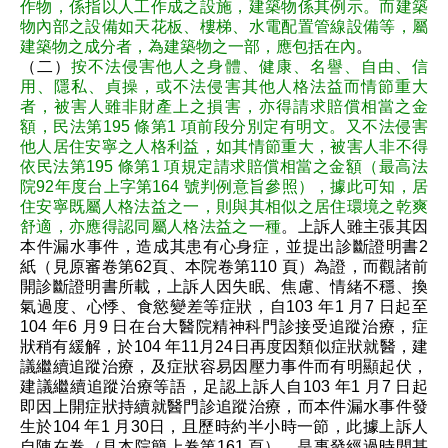
作物，係指以人工作成之設施，建築物係其例示。而建築
物內部之設備如天花板、樓梯、水電配置管線設備等，屬
建築物之成分者，為建築物之一部，應包括在內
。
（二）
按不法侵害他人之身體、健康、名譽、自由、信
用、隱私、貞操，或不法侵害其他人格法益而情節重大
者，被害人雖非財產上之損害，亦得請求賠償相當之金
額，民法第195 條第1 項前段分別定有明文。又不法侵害
他人居住安寧之人格利益，如其情節重大，被害人非不得
依民法第195 條第1 項規定請求賠償相當之金額（最高法
院92年度台上字第164 號判例意旨參照），據此可知，居
住安寧既屬人格法益之一，則與其相似之居住環境之乾爽
舒適，亦應得認同屬人格法益之一種
。上訴人雖主張其因
本件漏水事件，造成其患有心身症，並提出診斷證明書2
紙（見原審卷第62頁、本院卷第110 頁）為證，而觀諸前
開診斷證明書所載，上訴人因失眠、焦慮、情緒不穩、換
氣過度、心悸、食慾變差等症狀，自103 年1 月7 日起至
104 年6 月9 日在台大醫院精神科門診接受追蹤治療，症
狀稍有緩解，於104 年11月24日再度因類似症狀就醫，建
議繼續追蹤治療，及症狀容易因壓力事件而有明顯起伏，
建議繼續追蹤治療等語，足認上訴人自103 年1 月7 日起
即因上開症狀持續就醫門診追蹤治療，而本件漏水事件發
生於104 年1 月30日，且歷時約半小時一節，此據上訴人
自陳在卷（見本院簡上卷第161 頁），是事發經過時間甚