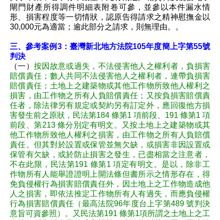
閘門財產所得調件明細表附卷可參，並參以本件漏水情
形、損害程度等一切情狀，認原告得請求之精神慰撫金以
30,000元為適當；逾此部分之請求，則無理由。。
三、參考案例3：臺灣新北地方法院105年度簡上字第55號
判決
（一）
按因故意或過失，不法侵害他人之權利者，負損害
賠償責任；數人共同不法侵害他人之權利者，連帶負損害
賠償責任；土地上之建築物或其他工作物所致他人權利之
損害，由工作物之所有人負賠償責任；又按負損害賠償責
任者，除法律另有規定或契約另有訂定外，應回復他方損
害發生前之原狀，民法第184 條第1 項前段、191 條第1 項
前段、第213 條分別定有明文。又按土地上之建築物或其
他工作物所致他人權利之損害，由工作物之所有人負賠償
責任。但其對於設置或保管並無欠缺，或損害非因設置或
保管有欠缺，或於防止損害之發生，已盡相當之注意者，
不在此限，民法第191 條第1 項定有明文。是以，除非工
作物所有人能舉證證明上開法條但書所示之情形存在，得
免負侵權行為損害賠償責任外，因土地上之工作物造成他
人之損害，即依法推定工作物所有人有過失，而應負侵權
行為損害賠償責任（最高法院96年度台上字第489 號判決
意旨可資參照）。又民法第191 條第1項所謂之土地上之工