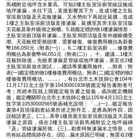
馬桶附近地坪含水量高。可知2樓主臥室浴廁管線設施或
地坪滲漏，水往下流，直接影響其下方，造成1樓之主臥
室浴廁頂版及天花板滲漏。又水勢向下再就近延擴，造成
1樓之主臥室浴廁頂版直接滲漏，延擴至其旁主臥室頂版
天花板及靠外牆側之櫥櫃。5.就鑑定標的物1樓滲漏情形：
主臥室浴廁頂版有滲漏…主臥室局部頂版及靠外牆櫥櫃受
潮、天花板燈受潮損壞，需要修復。修復費用概估為新臺
幣166,050元（附表(一)）。6.二樓主臥室浴廁，…修復費
用概估為新臺幣46,051元（附表(二)）。十、建議…1樓天
花板拆除後，先檢查滲漏是管線或地坪滲漏，甚至在2樓
主臥室浴廁放水測試，…建請專業廠商施作。…附表：附
表(一)鑑定標的物1樓修復費用概估。附表(二)鑑定標的物2
樓修復費用概估。……」，有台北市土木技師公會104年
11月17日北土技字第10430001936號鑑定報告書附卷可
考；而經本院就上開鑑定報告書之疑義，函詢鑑定機關
後，鑑定機關即台北市土木技師公會以105年4月13日北土
技字第10530000565號函補充說明：「…(一)…鑑定報告
書第4頁現場勘查結果所述之附件五，是應為附件四，因
誤植請更正。(二)…系爭1樓房屋主臥室浴廁頂版及天花板
滲漏之原因，係在2樓主臥室浴廁馬桶附近之地坪磁磚
『及』管線滲漏所致。(三)…勘查時無滲漏水之情形，但
尚有結晶體痕跡存在。(四)…漏水原因已明確，無需在2樓