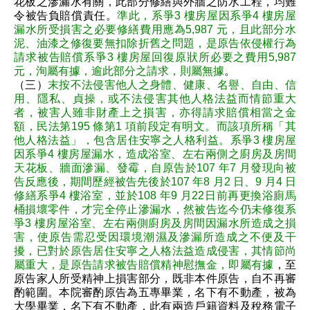
花板之滲漏水有關，此部分修繕與外牆之防水工程，均難
令被告負賠償責任。
準此，系爭3 樓房屋因系爭4 樓房屋
漏水所受損害之必要修繕費用應為5,987 元，且此部分水
泥、油漆之修復要無扣除折舊之問題，是原告依侵權行為
請求被告賠償系爭3 樓房屋回復原狀所必要之費用5,987
元，洵屬有據，逾此部分之請求，則屬無據
。
（三）
末按不法侵害他人之身體、健康、名譽、自由、信
用、隱私、貞操，或不法侵害其他人格法益而情節重大
者，被害人雖非財產上之損害，亦得請求賠償相當之金
額，民法第195 條第1 項前段定有明文。而該項所稱「其
他人格法益」，包含居住安寧之人格利益。系爭3 樓房屋
因系爭4 樓房屋漏水，造成浴室、左右兩側之廚房及房間
天花板、牆面滲漏、發霉，自原告於107 年7 月發現向被
告反應後，期間歷經被告先後於107 年8 月2 日、9 月4 日
修繕系爭4 樓浴室，並於108 年9 月22日前再更換浴廁馬
桶損壞零件，才完全停止滲漏水，然被告迄今仍未修復系
爭3 樓房屋浴室、左右兩側廚房及房間因漏水所造成之損
害，使原告需忍受因環境潮濕及滲漏所造成之不便及干
擾，已對於原告居住安寧之人格法益造成侵害，其情節尚
屬重大，是原告請求被告賠償精神慰撫金，即屬有據
，至
原告家人所受精神上損害部分，既非本件原告，自不再審
酌範圍。本院審酌原告為五專畢業，名下有不動產，被為
大學畢業，名下有不動產，此有兩造戶籍資料及稅務電子