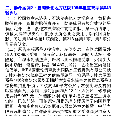
二、參考案例2：臺灣新北地方法院108年度重簡字第648
號判決
（一）按因故意或過失，不法侵害他人之權利者，負損害
賠償責任。負損害賠償責任者，除法律另有規定或契約另
有訂定外，應回復他方損害發生前之原狀。第一項情形，
債權人得請求支付回復原狀所必要之費用，以代回復原
狀。民法第184 條第1 項前段、第213 條第1 項、第3 項分
別定有明文。
（二）原告主張系爭3 樓浴室、左側廚房、右側房間及外
牆因4樓漏水受損，致浴室天花板崩裂、房間天花板油漆
隆起、主樑水泥牆壁癌、廚房吊掛式櫥櫃受潮、外牆失去
防水功能，修復費用共計64,450元等語，固提出室內裝修
估價單、IKEA廚櫃報價單及大同防水工程實業有限公司就
3 樓外牆防水修繕工程之估價單為證，惟系爭3 樓房屋因
系爭4樓溶室防水層及馬桶所致滲漏水損害之位置為系爭3
樓房屋浴廁平頂，面積約3.8 平方公尺，左側廚房及右側
臥室牆面污損水痕，牆污損面積約13.1平方公尺，修繕費
用共計5,987 元，外牆部分則與系爭4 樓房屋浴室之漏水
無關，已如前述，而依原告所提系爭3 樓房屋室內隔局平
面圖，亦知廚房吊掛式櫥櫃並未緊臨浴室之牆壁，中間尚
隔有瓦斯爐台，自難認廚房吊掛式櫥櫃之受潮係與浴室天