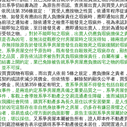
提出系爭切結書為證，為原告所否認。查房屋出賣人與買受人約
，依民法第 356條規定：「買受人應按物之性質，依通常程序從
之物。如發見有應由出賣人負擔保責任之瑕疵時，應即通知出賣
為前項之通知者，除依通常之檢查不能發見之瑕疵外，視為承認
不能即知之瑕疵，至日後發見者，應即通知出賣人，怠於為通知
所受領之物。」
對於不能即知之瑕疵，出賣人仍應負瑕疵擔保之
屋是否為凶宅，並無法從觀察交付房屋當時之現況得知，雖兩造
，亦無排除原告於發現系爭房屋曾發生自殺致死之瑕疵後關於瑕
使。系爭房屋交付予原告時，既有發生自殺致死之瑕疵存在，顯
證之品質，原告依法請求被告對其負瑕疵擔保責任，自屬有據，
切結書上開約定，業已免除被告就系爭房屋應負擔凶宅之物的瑕
，並不可採
。
按買賣因物有瑕疵，而出賣人依前 5條之規定，應負擔保之責者
其契約或請求減少其價金。但依情形，解除契約顯失公平者，買
價金，民法第359 條定有明文。
查系爭房屋不得發生包括自殺
故事件，是兩造約定系爭房屋應具備之重要品質之一，系爭房屋
事件，客觀上會導致系爭不動產之交易流通產生障礙，進而減損
依我國社會民情，購買不動產多為長久居住以求安居樂業，是人
對於凶宅這類存在非自然身故事件之房屋，仍多存有嫌惡畏懼之
內者，容易造成心理方面的負面影響，原告主張因系爭房屋屬於
居住，堪以採信
。又系爭房屋本屬被告所有，證人即本件不動產
雲到庭證稱被告表示從購得系爭不動產後從未居住，因閒置過久