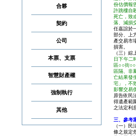
份估價報
合夥
許跳樓自
死亡，致
落、減損
契約
任嘉誼於
部分、上
公司
產交易市
損害。
（三）綜
本票、支票
日下午二
區○○街
區隔、非
智慧財產權
亡結果發
宅」，不
影響交易
強制執行
原告依民
得遺產範
之法定利
其他
三、參考案
（一）民法
條之規定