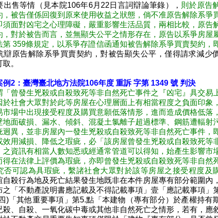
要出售等情（見本院106年6月22日言詞辯論筆錄），
則於原告
約，被告僅係回復到原來使用收益之狀態，倘不准原告解除系爭
即須面對凶宅之心理障礙，嚴重影響生活品質，兩相比較，原告
約，對於被告而言，並無顯失公平之情形存在，原告以系爭房屋
法第 359條規定，以系爭存證信函通知被告解除系爭買賣契約，
抗辯原告解除系爭買賣契約，對被告顯失公平，僅得請求減少
可取。
例2：臺灣臺北地方法院106年度 重訴 字第 1349 號 判決
謂「曾發生兇殺或自殺致死等非自然死亡事件之『凶宅』具交易
因於社會大眾對於此等房屋在心理層面上有相當程度之負面印象
易市場中出現接受程度及購買意願低落情形，進而造成價格低落
壁地面破損、漏水、傾斜、混凝土氯離子超過標準、鋼筋遭輻射
疵迥異，並非房屋內一發生兇殺或自殺致死等非自然死亡事件，
或效用減損、降低之瑕疵，必「該房屋曾發生兇殺或自殺致死等
」之資訊有相當人數知悉或經通常管道可以得知，始產生影響市
而得在法律上評價為瑕疵，亦即曾發生兇殺或自殺致死等非自然
究否可認為具瑕疵，繫諸社會大眾對於該等房屋之接受程度及
誼自殺行為地及死亡結果發生地既非在本件房屋專有部分範圍內
布之「不動產說明書應記載及不得記載事項」壹「應記載事項」
(四)「其他重要事項」第5.點「本建物（專有部分）於產權持有
兇殺、自殺、一氧化碳中毒或其他非自然死亡之情形，若有，應