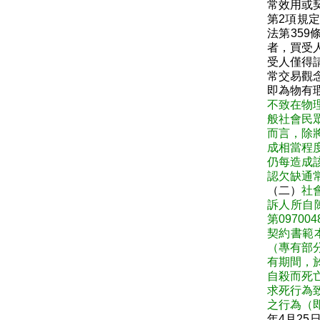
常效用或
第2項規
法第35
者，買受
受人僅得
常交易觀
即為物有
不致在物
般社會民
而言，除
成相當程
仍每造成
認欠缺通
（二）
社
訴人所自陳
第0970
契約書範
（專有部
有期間，
自殺而死
求死行為
之行為（
年4月2