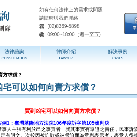
如有任何法律上的需求或問題
請隨時與我們聯絡
(02)8369-5898
09:00~18:00（週一至五)
法律諮詢
律師介紹
解決事例
CONSULTATION
LAWYER
CASES
賣方求償？
凶宅可以如何向賣方求償？
買到凶宅可以如何向賣方求償？
例1：臺灣基隆地方法院106年度訴字第105號判決
當事人主張有利於己之事實者，就其事實有舉證之責任，民事訴
前段定有明文。次按因被詐欺或被脅迫而為意思表示者，表意人得