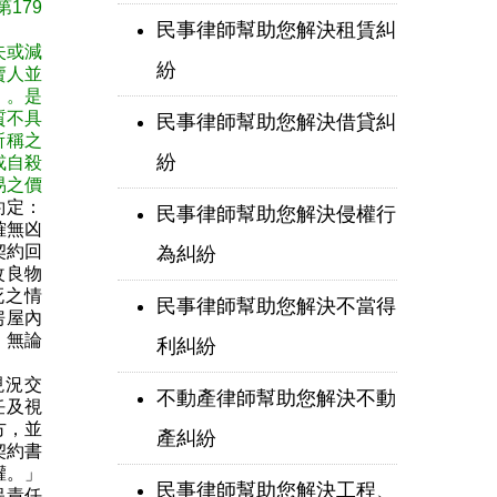
179
民事律師幫助您解決租賃糾
失或減
紛
賣人並
）。是
質不具
民事律師幫助您解決借貸糾
所稱之
紛
或自殺
易之價
約定：
民事律師幫助您解決侵權行
確無凶
契約回
為糾紛
改良物
死之情
民事律師幫助您解決不當得
房屋內
，無論
利糾紛
現況交
不動產律師幫助您解決不動
任及視
方，並
產糾紛
契約書
權。」
民事律師幫助您解決工程、
保責任