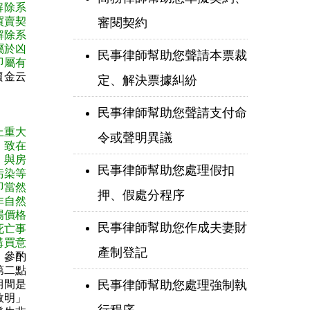
解除系
買賣契
審閱契約
解除系
屬於凶
民事律師幫助您聲請本票裁
即屬有
價金云
定、解決票據糾紛
民事律師幫助您聲請支付命
上重大
令或聲明異議
，致在
，與房
民事律師幫助您處理假扣
污染等
即當然
押、假處分程序
非自然
場價格
民事律師幫助您作成夫妻財
死亡事
購買意
產制登記
，參酌
第二點
民事律師幫助您處理強制執
期間是
敘明」