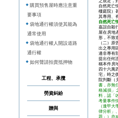
之規定，
購買預售屋時應注意重
自然死亡
樓庭院）
要事項
其專用、
自然死亡
袋地通行權須使其能為
嘉誼自殺
屋在房地
通常使用
形，不致
袋地通行權人開設道路
（二）原
出之專用
通行權
邊非專有
提出任何
如何聲請拍賣抵押物
稱本件房
四十六萬
宅」時之
工程、承攬
院判斷（
書，亦無
格減損」
勞資糾紛
料，認「
考量事件
（逢甲大
贈與
律分析」
題」）亦