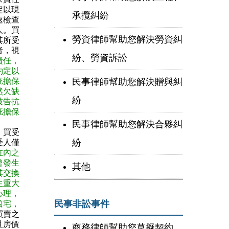
定以現
承攬糾紛
速檢查
人。買
勞資律師幫助您解決勞資糾
其所受
者，視
紛、勞資訴訟
責任，
約定以
民事律師幫助您解決贈與糾
疵擔保
然欠缺
紛
被告抗
疵擔保
民事律師幫助您解決合夥糾
，買受
紛
受人僅
在內之
曾發生
其他
其交換
生重大
心理，
民事非訟事件
凶宅，
買賣之
且房價
商務律師幫助您草擬契約、