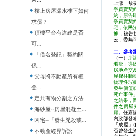
東...
上漲，故
爭買賣契
樓上房屋漏水樓下如何
約，原告
求償？
爭買賣契
宅，依民
頂樓平台有違建是否
據
，被告
云，委無
可...
二、參考案
「借名登記」契約關
（一）
所
瑕疵」導
係...
房地產交
父母將不動產所有權
屋樑柱牆
物理性瑕
登...
發生價值
死亡事件
定共有物分割之方法
之結果，
件之房屋
海砂屋--房屋混凝土...
願。
任嘉
內政部發
凶宅--「發生兇殺或...
「成屋」
不動產經界訴訟
否曾發生