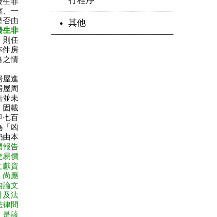
行程序
發生非
室、一
是否由
其他
發生非
，則任
本件房
格之情
房屋進
房屋周
告並未
，固載
即七百
為「凶
仍由本
價報告
交易價
文獻資
，尚應
內論文
計及法
法律問
，是該