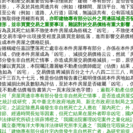
對於不動產交易重要告知事項僅限於「建物『專有部分』是否曾
情形」，不及於其他周邊共有（例如：樓梯間、屋頂平台、地下
甚至公有（例如：道路、人行道）區域，無論該共有、公有區域
有無取得使用權而有異，
亦即建物專有部分以外之周邊區域是否
情形，並非買賣交易之重要事項，難認對於交易價格有重大影響
行為及其死亡結果不致使本件房屋成為俗稱之「凶宅」，不致使
產交易市場中出現接受程度及購買意願低落，進而影響交易價
造成本件房屋之價格貶損。
告雖稱縱任嘉誼墜落死亡處非在本件房屋專有部分，亦係在本件
區域，仍使本件房屋成為「凶宅」、減損交易價格云云，然就「
部分發生非自然死亡情事，亦造成房屋交易價格減損」一節，原
證據以實其說，本院囑託蕭麗敏不動產估價師鑑定（估價）結果
地如為「凶宅」，交易價值將減損百分之十八‧八四二三三八，
四千三百九十七元，惟是份估價報告書已載明僅係就本件房地如
價值減損比例及數額為評估，至於本件房屋是否確屬「凶宅」，
見不動產估價報告書第六一頁末段深色字體）；
遍觀不動產估
任何「房屋周邊非專有部分發生非自然死亡情事，是否造成房屋
之統計或研究，其中臺北市政府地政局、新北市政府法制局之
凶宅」之認定除應具備發生非自然死亡之人應在「屋內死亡」外
情節、經過時間長短等因素，但死亡結果在屋外者即非凶宅，國
學法律研究所碩士班薛博橙之「我國法院審理凶宅案件之量化統
、國立臺灣海洋大學海洋法律研究所李元矗之「我國住宅瑕疵之
咸以「建物專有部分或住宅內曾發生非自然死亡者」為研究前提