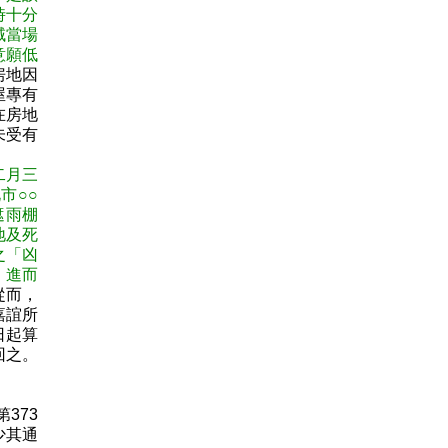
時十分
域當場
意願低
房地因
屋專有
在房地
未受有
二月三
市○○
遮雨棚
地及死
之「凶
，進而
從而，
嘉誼所
日起算
回之。
373
少其通