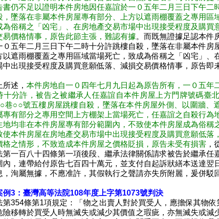
告書仍不足以證明本件房地因任嘉誼於一０五年二月三日下午二
殺，墜落在非屬本件房屋專有部分、上方以遮雨棚覆蓋之專用區
成為俗稱之「凶宅」、在房地產交易市場中出現接受程度及購買
交易價格情事，原告此節主張，難認有據
。而既無證據足認本件
一０五年二月三日下午二時十分許跳樓自殺，墜落在非屬本件房
方以遮雨棚覆蓋之專用區域當場死亡，致成為俗稱之「凶宅」、
場中出現接受程度及購買意願低落、減損交易價格情事，原告即
上所述，
本件房地自一０四年七月九日起為原告所有，一０五年
時十分許，被告之被繼承人任嘉誼自本件房屋上方門牌號碼臺北
○○○巷○○號五樓房屋跳樓自殺，墜落在本件房屋外側、以圍牆、
屬專有部分之專用空間上方棚架上當場死亡，任嘉誼之自殺行為
生地均非在本件房屋專有部分範圍內，不致使本件房屋成為俗稱
致使本件房屋在房地產交易市場中出現接受程度及購買意願低落
價格之情形，不致造成本件房屋之價格貶損，原告未受有損害
，
法第一百八十四條第一項後段、繼承法律關係請求被告於繼承任
圍內，連帶給付原告七百四十萬元，並支付自起訴狀繕本送達翌
息，洵屬無據，不應准許，其假執行之聲請亦失所附麗，爰併駁
例3：臺灣高等法院108年度上字第1073號判決
第354條第1項規定：「物之出賣人對於買受人，應擔保其物依第
危險移轉於買受人時無滅失或減少其價值之瑕疵，亦無滅失或減