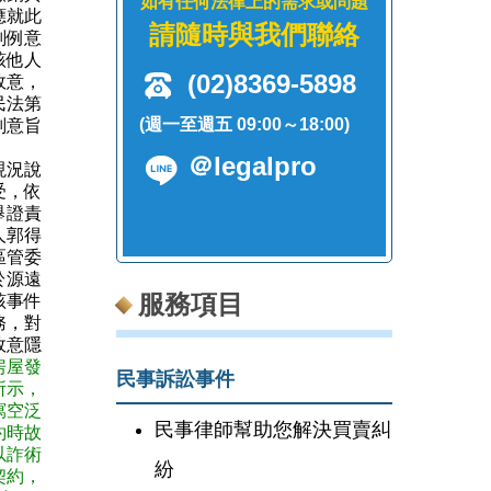
如有任何法律上的需求或問題
應就此
請隨時與我們聯絡
判例意
該他人
(02)8369-5898
故意，
民法第
(週一至週五 09:00～18:00)
判意旨
＠legalpro
現況說
受，依
舉證責
人郭得
區管委
於源遠
服務項目
該事件
務，對
故意隱
房屋發
民事訴訟事件
所示，
寫空泛
民事律師幫助您解決買賣糾
約時故
以詐術
紛
契約，