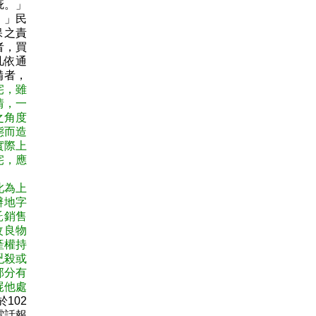
疵。」
。」民
保之責
者，買
凡依通
備者，
宅，雖
情，一
之角度
態而造
實際上
宅，應
此為上
辦地字
託銷售
改良物
產權持
兇殺或
部分有
屍他處
102
電話報