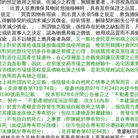
契約預定效用之瑕疵。但減少之程度，無關重要者，不得視為瑕
定：「出賣人並應擔保其物於危險移轉時，具有其所保證之品質
9條規定：「買賣因物有瑕疵，而出賣人依前5條之規定，應負擔
人得解除契約或請求減少其價金。但依情形，解除契約顯失公平
請求減少價金。」，所謂物之瑕疵，係指存在於物之缺點而言，
念或依當事人之決定，認為物應具備之價值、效用或品質而不具
瑕疵，且不以物質上應具備者為限。
又一般社會民眾所俗稱之凶
理上對於房屋造成直接損傷或降低使用效益，惟依照我國社會民
眾對於此類住宅仍多存有嫌惡畏懼之心理，則就購買者及居住者
將對居住品質產生疑慮外，在心理層面上亦難免因嫌惡畏懼之心
度之負面影響，因此，在房屋交易市場之實務經驗中，凶宅因素
該等標的市場接受程度及價格低落之情事，是若房屋經認定為凶
常效用而具有物之瑕疵。
會上就所謂凶宅之定義，係指發生非自然死亡情事之房屋而言，
（見原審卷第73至74頁），復參內政部97年7月24日內授中
048190號函所記載：「按本部92年6月間公告修正之『不動產委
本』附件一『不動產標的現況說明書』項次11內容，『本建築
分）於賣方產權是否曾發生兇殺或自殺致死之情事』，係指賣方
於其建築改良物之專有部分（包括主建物及附屬建物），曾發生
亡（不包括自然死亡）之事實（即陳屍於專有部分），及在專有
致死（如從該專有部分跳樓）；但不包括在專有部分遭砍殺而陳
即未陳屍於專有部分）。」（見原審卷第63至64頁）
。查廖献宗於
5日經林志忠之兄林宏達發現在系爭房屋內床上蓋著棉被死亡，打