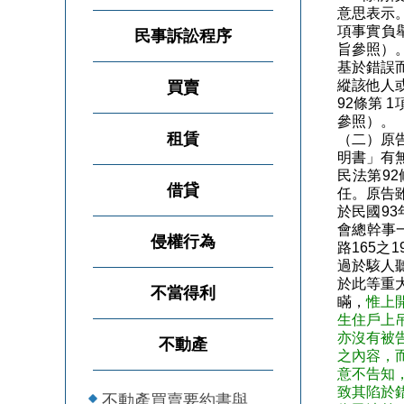
意思表示
項事實負舉
民事訴訟程序
旨參照）
基於錯誤
縱該他人
買賣
92條第 
參照）。
租賃
（二）原
明書」有
民法第9
借貸
任。原告
於民國93
會總幹事
侵權行為
路165之
過於駭人
於此等重
不當得利
瞞，
惟上
生住戶上
亦沒有被
不動產
之內容，
意不告知
致其陷於
不動產買賣要約書與