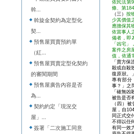
依民法第9
條、第18
斡...
（三）
按
斡旋金契約為定型化
少其價值
應擔保其
契...
依當事人
備者，即
預售屋買賣預約單
「凶宅」
案件之房
（紅...
值，依通
「賣方保
預售屋買賣定型化契約
殺或自殺
的審閱期間
復原狀。
專有部分
預售屋廣告內容是否
事？」之
「確無凶
為...
被告是否
（四）被
契約約定「現況交
屋，自1
同正式交
屋」...
不得以任
簽署「二次施工同意
有同一效
原告不得