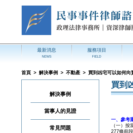
最新消息
服務項目
NEWS
FIELD
首頁
>
解決事例
>
不動產
>
買到凶宅可以如何向
買到
解決事例
當事人的見證
一、參考案
（一）按
常見問題
277條