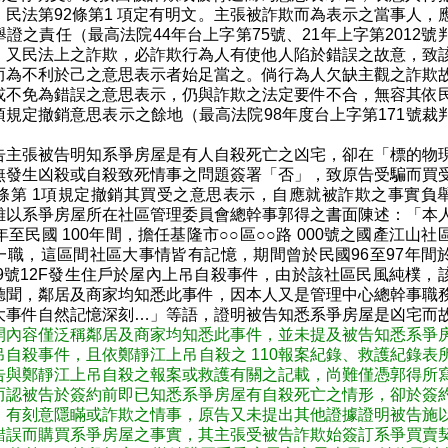
。民法第92條第1 項定有明文。主張被詐欺而為表示之當事人，
證之責任（最高法院44年台上字第75號、21年上字第2012號
。又民法上之詐欺，必詐欺行為人有使他人陷於錯誤之故意，致
而為不利於己之意思表示者始足當之。倘行為人欠缺主觀之詐欺
或不免為錯誤之意思表示，仍與詐欺之法定要件不合，無容其依
1項規定撤銷意思表示之餘地（最高法院98年度台上字第171號裁
告主張被告明知系爭房屋是有人自殺死亡之凶宅，卻在「標的物
無發生凶殺或自殺致死情事之問題簽署「否」，致原告受騙而買
2條第 1項規定撤銷其買受之意思表示，自應就被詐欺之事實負
雖以系爭房屋所在社區管理委員會總幹事郭得之書面陳述：「本
年至民國 100年間，擔任基隆市○○區○○路 000號之國產江山社
一職，這區間社區大事情皆有記憶，期間曾於民國96至97年間
19號12F發生住戶於屋內上吊自殺事件，由於該社區民風純樸，
聽聞，鄰居及商家均知悉此事件，因本人又是管理中心總幹事職
大事件自然記憶深刻…」等語，證明被告知悉系爭房屋是凶宅而
開內容僅泛稱鄰居及商家均知悉此事件，並未提及被告知悉系爭
吊自殺事件，且依鄭靜江上吊自殺之 110報案紀錄、救護紀錄表
告與鄭靜江上吊自殺之報案或救護有關之記載，尚難僅憑郭得所
而認被告於簽約前即已知悉系爭房屋有自殺死亡之情形，卻於簽
，有刻意隱瞞或詐欺之情事，原告又未提出其他證據證明被告施
錯誤而購買系爭房屋之事實，其主張受被告詐欺始簽訂系爭買賣