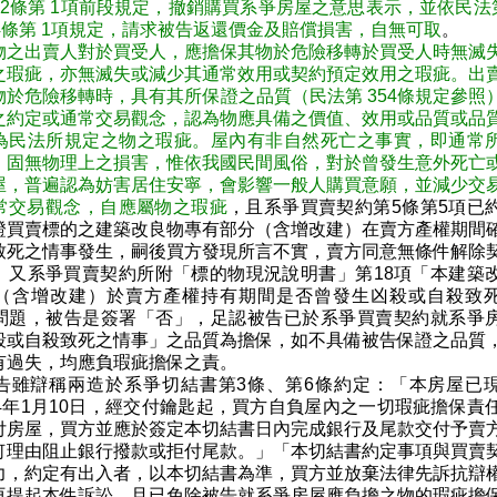
2條第 1項前段規定，撤銷購買系爭房屋之意思表示，並依民法第
4條第 1項規定，請求被告返還價金及賠償損害，自無可取
。
物之出賣人對於買受人，應擔保其物於危險移轉於買受人時無滅
之瑕疵，亦無滅失或減少其通常效用或契約預定效用之瑕疵。出
物於危險移轉時，具有其所保證之品質（民法第 354條規定參照
之約定或通常交易觀念，認為物應具備之價值、效用或品質或品
為民法所規定之物之瑕疵。屋內有非自然死亡之事實，即通常
，固無物理上之損害，惟依我國民間風俗，對於曾發生意外死亡
屋，普遍認為妨害居住安寧，會影響一般人購買意願，並減少交
常交易觀念，自應屬物之瑕疵
，且系爭買賣契約第5條第5項已
證買賣標的之建築改良物專有部分（含增改建）在賣方產權期間
致死之情事發生，嗣後買方發現所言不實，賣方同意無條件解除
」又系爭買賣契約所附「標的物現況說明書」第18項「本建築
（含增改建）於賣方產權持有期間是否曾發生凶殺或自殺致
問題，被告是簽署「否」，足認被告已於系爭買賣契約就系爭
殺或自殺致死之情事」之品質為擔保，如不具備被告保證之品質
有過失，均應負瑕疵擔保之責。
告雖辯稱兩造於系爭切結書第3條、第6條約定：「本房屋已
04年1月10日，經交付鑰匙起，買方自負屋內之一切瑕疵擔保責
付房屋，買方並應於簽定本切結書日內完成銀行及尾款交付予賣
何理由阻止銀行撥款或拒付尾款。」「本切結書約定事項與買賣
力，約定有出入者，以本切結書為準，買方並放棄法律先訴抗辯
再提起本件訴訟，且已免除被告就系爭房屋應負擔之物的瑕疵擔