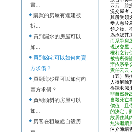
書...
云云，並
況交屋者
購買的房屋有違建被
其所受領
受人怠於
拆...
領之物。
為承認其
買到漏水的房屋可以
而系爭房
如...
現況交屋
權利之行
買到凶宅可以如何向賣
被告所保
辯依系爭
方求償？
責任云云
（五）另
買到海砂屋可以如何向
人得解除
得請求減少
賣方求償？
非自然身
買到傾斜的房屋可以
自殺死亡
價值，且
如...
的決定，
故居住其
房客在租屋處自殺房
無法繼續
仲介陳縉