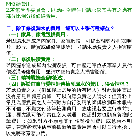
關修繕費用。
2.若無管理委員會，則應向全體住戶請求依其共有之應有
部分比例分擔修繕費用。
二、除了修復漏水的費用，還可以主張何種權益？
（一）家具、家電毀損費用：
若因漏水造成屋內家具、家電毀損，可提出相關證明(如照
片、影片、購買或維修單據等)，並請求應負責之人損害賠
償。
（二）修復裝潢費用：
若因漏水造成屋內裝潢毀損，可由鑑定單位或專業人員估
價裝潢修復費用，並請求應負責之人損害賠償。
（三）精神慰撫金(詳後述)。
（四）訴訟前自行委請師傅檢測漏水的費用，得否請求？
若應負責之人（例如樓上房屋的所有權人）對此費用支出
沒有意見且願意負擔，可以向應負責之人請求；但實務上
常見為應負責之人主張對方自行委請的師傅檢測漏水報告
不可信，不願支付該筆檢測費用，故建議若要進行事前抓
漏，要先跟可能有責任之人溝通，確認對方也願意負擔此
筆費用；如果對方不願意支付相關檢測費用或意願不明
確，建議審慎評估事前抓漏所需費用是否可以自行承擔，
以免將來索賠無門。