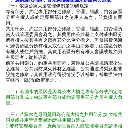
一、遇到漏水問題，首先應該確認漏水是由何人造成
（一）依據公寓大廈管理條例第10條規定：「
專有部分、約定專用部分之修繕、管理、維護，由各該區
分所有權人或約定專用部分之使用人為之，並負擔其費
用。
共用部分、約定共用部分之修繕、管理、維護，由管理負
責人或管理委員會為之。其費用由公共基金支付或由區分
所有權人按其共有之應有部分比例分擔之。但修繕費係因
可歸責於區分所有權人或住戶之事由所致者，由該區分所
有權人或住戶負擔。其費用若區分所有權人會議或規約另
有規定者，從其規定。
前項共用部分、約定共用部分，若涉及公共環境清潔衛生
之維持、公共消防滅火器材之維護、公共通道溝渠及相關
設施之修繕，其費用政府得視情況予以補助，補助辦法由
直轄市、縣(市)政府定之。」
（二）
若漏水的原因是因為公寓大樓之專有部分或約定專
用部分造成：由該專有部分或約定專用部分之所有權人負
責
。
（三）
若漏水之原因是因為公寓大樓之共用部分(如大樓共
同壁或共用管道間)或約定共用部分造成：
1.若有管理委員會，應向管理負責人或管理委員會請求相