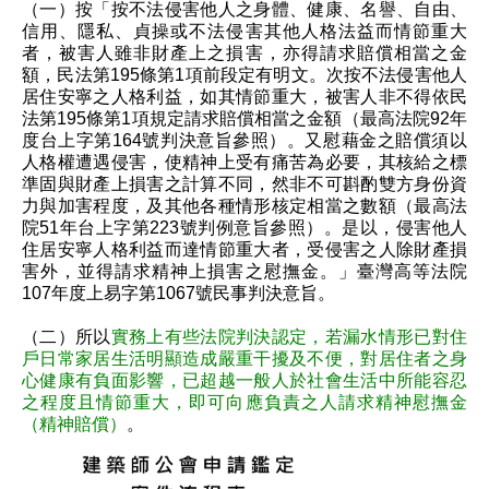
（一）按「按不法侵害他人之身體、健康、名譽、自由、
信用、隱私、貞操或不法侵害其他人格法益而情節重大
者，被害人雖非財產上之損害，亦得請求賠償相當之金
額，民法第195條第1項前段定有明文。次按不法侵害他人
居住安寧之人格利益，如其情節重大，被害人非不得依民
法第195條第1項規定請求賠償相當之金額（最高法院92年
度台上字第164號判決意旨參照）。又慰藉金之賠償須以
人格權遭遇侵害，使精神上受有痛苦為必要，其核給之標
準固與財產上損害之計算不同，然非不可斟酌雙方身份資
力與加害程度，及其他各種情形核定相當之數額（最高法
院51年台上字第223號判例意旨參照）。是以，侵害他人
住居安寧人格利益而達情節重大者，受侵害之人除財產損
害外，並得請求精神上損害之慰撫金。」臺灣高等法院
107年度上易字第1067號民事判決意旨。
（二）所以
實務上有些法院判決認定，若漏水情形已對住
戶日常家居生活明顯造成嚴重干擾及不便，對居住者之身
心健康有負面影響，已超越一般人於社會生活中所能容忍
之程度且情節重大，即可向應負責之人請求精神慰撫金
（精神賠償）
。