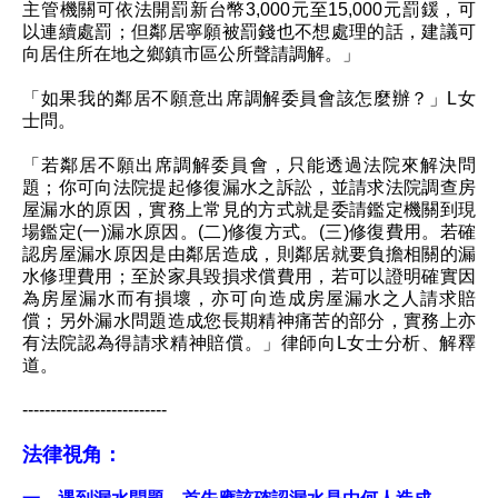
主管機關可依法開罰新台幣3,000元至15,000元罰鍰，可
以連續處罰；但鄰居寧願被罰錢也不想處理的話，建議可
向居住所在地之鄉鎮市區公所聲請調解。」
「如果我的鄰居不願意出席調解委員會該怎麼辦？」L女
士問。
「若鄰居不願出席調解委員會，只能透過法院來解決問
題；你可向法院提起修復漏水之訴訟，並請求法院調查房
屋漏水的原因，實務上常見的方式就是委請鑑定機關到現
場鑑定(一)漏水原因。(二)修復方式。(三)修復費用。若確
認房屋漏水原因是由鄰居造成，則鄰居就要負擔相關的漏
水修理費用；至於家具毀損求償費用，若可以證明確實因
為房屋漏水而有損壞，亦可向造成房屋漏水之人請求賠
償；另外漏水問題造成您長期精神痛苦的部分，實務上亦
有法院認為得請求精神賠償。」律師向L女士分析、解釋
道。
--------------------------
法律視角：