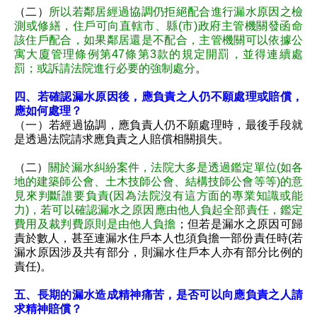
（二）
所以若鄰居經過協調仍拒絕配合進行漏水原因之檢
測或修繕，住戶可向直轄市、縣(市)政府主管機關發函命
該住戶配合，如果鄰居還是不配合，主管機關可以依據公
寓大廈管理條例第47條第3款的規定開罰，並得連續處
罰；或訴請法院進行必要的強制處分
。
四、若確認漏水原因後，應負責之人仍不願處理或賠償，
應如何處理？
（一）若經過協調，應負責人仍不願處理時，最後手段就
是透過法院請求應負責之人賠償相關損失。
（二）
關於漏水糾紛案件，法院大多是透過鑑定單位(如各
地的建築師公會、土木技師公會、結構技師公會等等)的意
見來判斷誰要負責(因為法院沒有這方面的專業知識或能
力)，若可以確認漏水之原因應由他人負起全部責任，鑑定
費用及裁判費原則是由他人負擔
；但若是漏水之原因可歸
責於數人，甚至連漏水住戶本人也須負擔一部份責任時(若
漏水原因涉及共有部分，則漏水住戶本人亦有部分比例的
責任)。
五、長期的漏水造成精神痛苦，是否可以向應負責之人請
求精神賠償？