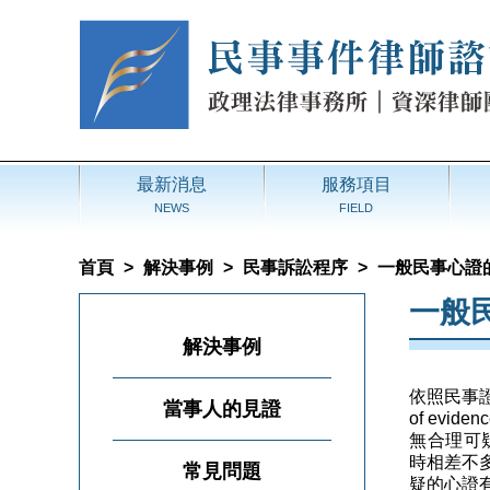
最新消息
服務項目
NEWS
FIELD
首頁
>
解決事例
>
民事訴訟程序
>
一般民事心證的
一般
解決事例
依照民事證
當事人的見證
of evid
無合理可疑（
時相差不
常見問題
疑的心證