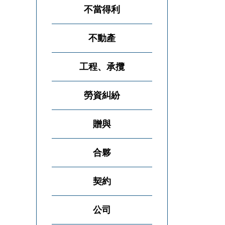
不當得利
不動產
工程、承攬
勞資糾紛
贈與
合夥
契約
公司