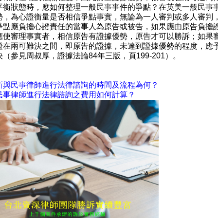
平衡狀態時，應如何整理一般民事事件的爭點？在英美一般民事
勢，為心證衡量是否相信爭點事實，無論為一人審判或多人審判
爭點應負擔心證責任的當事人為原告或被告，如果應由原告負擔
應使審理事實者，相信原告有證據優勢，原告才可以勝訴；如果
證在兩可難決之間，即原告的證據，未達到證據優勢的程度，應
（參見周叔厚，證據法論84年三版，頁199-201）。
所與民事律師進行法律諮詢的時間及流程為何？
民事律師進行法律諮詢之費用如何計算？