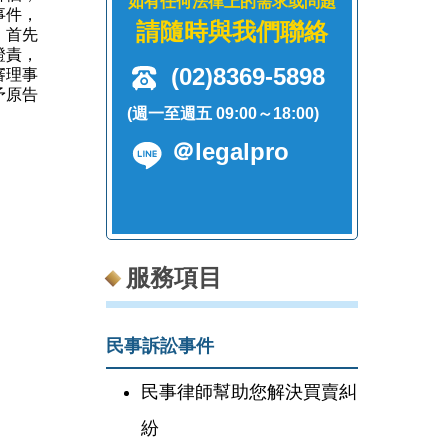
如有任何法律上的需求或問題
事件，
請隨時與我們聯絡
，首先
證責，
(02)8369-5898
審理事
予原告
(週一至週五 09:00～18:00)
＠legalpro
服務項目
民事訴訟事件
民事律師幫助您解決買賣糾
紛