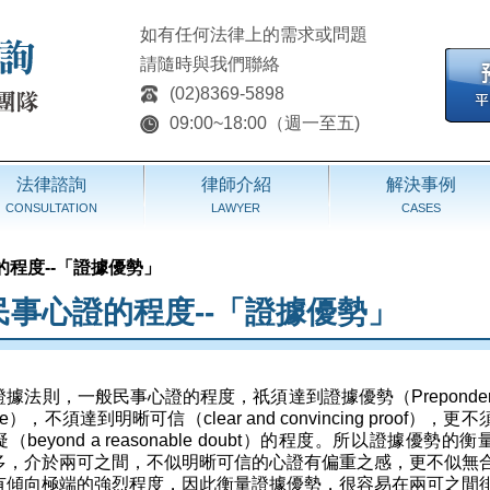
如有任何法律上的需求或問題
請隨時與我們聯絡
(02)8369-5898
09:00~18:00（週一至五)
法律諮詢
律師介紹
解決事例
CONSULTATION
LAWYER
CASES
程度--「證據優勢」
民事心證的程度--「證據優勢」
據法則，一般民事心證的程度，祇須達到證據優勢（Prepondera
ence），不須達到明晰可信（clear and convincing proof），更
beyond a reasonable doubt）的程度。所以證據優勢的
多，介於兩可之間，不似明晰可信的心證有偏重之感，更不似無
有傾向極端的強烈程度，因此衡量證據優勢，很容易在兩可之間