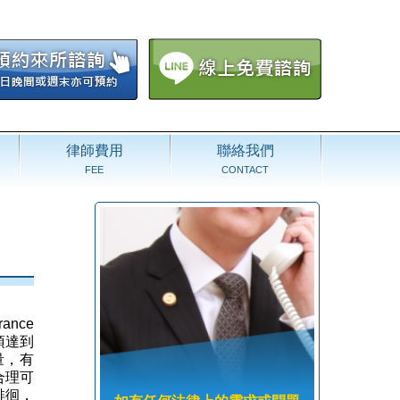
律師費用
聯絡我們
FEE
CONTACT
nce
不須達到
衡量，有
合理可
徘徊，