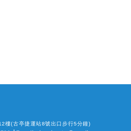
12樓(古亭捷運站8號出口步行5分鐘)