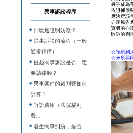
幾乎成為
依證據優
民事訴訟程序
應決定該
亦即原告
實者的心
什麼是證明妨礙？
敗訴的判決
民事訴訟的流程（一般
通常程序）
☆預約到
☆來所與
提起民事訴訟是否一定
要請律師？
民事案件的裁判費如何
計算？
訴訟費用（法院裁判
費...
發生民事糾紛，是否