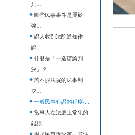
只...
哪些民事事件是屬於
強...
證人收到法院通知作
證...
什麼是「一造辯論判
決」？
若不服法院的民事判
決...
一般民事心證的程度-...
當事人在法庭上常犯的
錯誤
提起民事訴訟第一審注