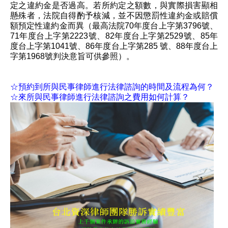
定之違約金是否過高。若所約定之額數，與實際損害顯相
懸殊者，法院自得酌予核減，並不因懲罰性違約金或賠償
額預定性違約金而異（最高法院70年度台上字第3796號、
71年度台上字第2223號、82年度台上字第2529號、85年
度台上字第1041號、86年度台上字第285 號、88年度台上
字第1968號判決意旨可供參照）。
☆預約到所與民事律師進行法律諮詢的時間及流程為何？
☆來所與民事律師進行法律諮詢之費用如何計算？