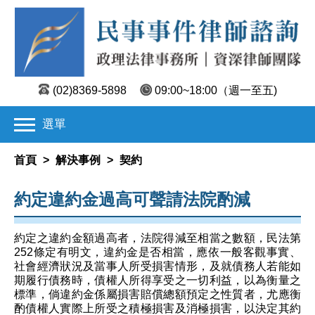
(02)8369-5898
09:00~18:00
（週一至五)
選單
首頁
>
解決事例
>
契約
約定違約金過高可聲請法院酌減
約定之違約金額過高者，法院得減至相當之數額，民法第
252條定有明文，違約金是否相當，應依一般客觀事實、
社會經濟狀況及當事人所受損害情形，及就債務人若能如
期履行債務時，債權人所得享受之一切利益，以為衡量之
標準，倘違約金係屬損害賠償總額預定之性質者，尤應衡
酌債權人實際上所受之積極損害及消極損害，以決定其約