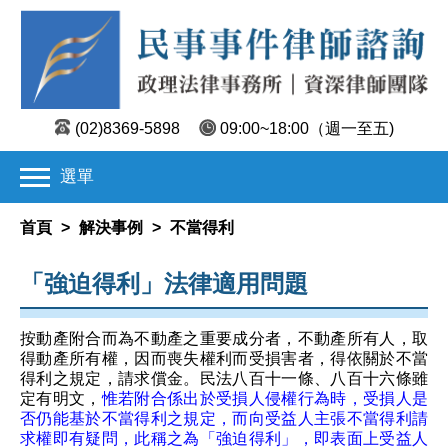
(02)8369-5898
09:00~18:00
（週一至五)
選單
首頁
>
解決事例
>
不當得利
「強迫得利」法律適用問題
按動產附合而為不動產之重要成分者，不動產所有人，取
得動產所有權，因而喪失權利而受損害者，得依關於不當
得利之規定，請求償金。民法八百十一條、八百十六條雖
定有明文，
惟若附合係出於受損人侵權行為時，受損人是
否仍能基於不當得利之規定，而向受益人主張不當得利請
求權即有疑問，此稱之為「強迫得利」，即表面上受益人