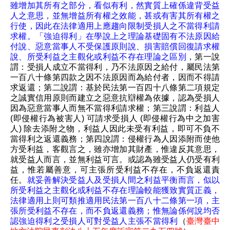
雖增加其所有之部分，看似有利，然實質上確係違背受益
人之意思，並無增益所有權之效能，甚或有害其所有權之
行使，因此在法律適用上應趨向限制受損人之不當得利請
求權。「強迫得利」在學說上之理論基礎固有不法原因給
付說、惡意當事人不受保護原則說、損害賠償回復請求權
說、所受利益之主觀化或利益不存在理論之區別
，第一說
謂：受損人成立不當得利，乃不法原因之給付，屬民法第
一百八十條第四款之因不法原因而為給付者，因而不得請
求返還；第二說謂：基於民法第一百四十八條第二項規定
之誠實信用原則而建立之惡意抗辯權為依據，認為受損人
因為惡意當事人而無不當得利請求權；第三說謂：利益人
(即侵權行為被害人) 可請求受損人 (即侵權行為中之加害
人) 除去添附之物，利益人因此未受有利益，即可不負不
當得利之返還義務；第四說謂：侵權行為人因添附而使他
方受利益，客觀言之，雖亦增加其財產，惟違反其意思，
就受益人而言，並無利益可言。或認為雖受益人仍受有利
益，惟若屬善意，可主張所受利益不存在，不負返還責
任。
就妥善解決受益人及受損人間之利益平衡而言，似以
所受利益之主觀化或利益不存在理論較能獲致實質正義，
法律適用上則可類推適用民法第一百八十二條第一項，主
張所受利益不存在，而不負返還義務；惟無論係何說均否
認強迫得利之受損人可對受益人主張不當得利
（
臺灣臺中