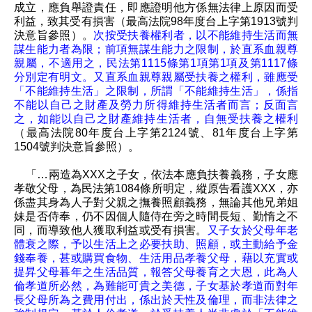
成立，應負舉證責任，即應證明他方係無法律上原因而受
利益，致其受有損害（最高法院98年度台上字第1913號判
決意旨參照）。
次按受扶養權利者，以不能維持生活而無
謀生能力者為限；前項無謀生能力之限制，於直系血親尊
親屬，不適用之，民法第1115條第1項第1項及第1117條
分別定有明文。又直系血親尊親屬受扶養之權利，雖應受
「不能維持生活」之限制，所謂「不能維持生活」，係指
不能以自己之財產及勞力所得維持生活者而言；反面言
之，如能以自己之財產維持生活者，自無受扶養之權利
（最高法院80年度台上字第2124號、81年度台上字第
1504號判決意旨參照）。
「…兩造為XXX之子女，依法本應負扶養義務，子女應
孝敬父母，為民法第1084條所明定，縱原告看護XXX，亦
係盡其身為人子對父親之撫養照顧義務，無論其他兄弟姐
妹是否侍奉，仍不因個人隨侍在旁之時間長短、勤惰之不
同，而導致他人獲取利益或受有損害。
又子女於父母年老
體衰之際，予以生活上之必要扶助、照顧，或主動給予金
錢奉養，甚或購買食物、生活用品孝養父母，藉以充實或
提昇父母暮年之生活品質，報答父母養育之大恩，此為人
倫孝道所必然，為難能可貴之美德，子女基於孝道而對年
長父母所為之費用付出，係出於天性及倫理，而非法律之