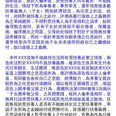
強制規定，基於人倫孝道，於受扶養人尚非處於「不能維
持生活」情狀下而為奉養者，事所常見，通常情形係多數
扶養義務人（子女）間按經濟狀況，為任意之約定、給
付，此時對被扶養人之給付，評價為履行道德上之義務所
為之單純贈與，不得對受扶養人為不當得利之請求，始與
倫理觀念相符。若有子女於此情狀不願分擔者，僅屬道
德、倫理層次之問題，父母於此情狀下對於子女既無扶養
請求權存在，而此一基於孝道所自願承擔之任意給付，於
通常情形亦不至因其他子女未承擔而拒絕自己之繼續給
付，故曰道德上之義務
。
本件XXX並無不能維持生活而有受扶養必要之情形，兩
造依法對於XXX均不負扶養義務，縱原告主張其有支付各
式日常開支、生活費用，惟原告於XXX生前並無請求XXX
返還上開費用之意思或作為，應評價為原告係出於人倫孝
道，而與被告各依自己之意願、經濟能力，為孝養父親自
願所為之任意給付或贈與，藉以報答父親哺育之恩，堪認
原告上開孝養父親之行為，應屬民法第1084條第1項揭示
「子女應孝敬父母」之具體實踐，核與人倫孝道相符，並
無再行請求受扶養人XXX或其他兄弟姐妹返還之餘地。
且
若無視於受扶養人是否有不能維持生活之受扶養要件，率
認子女所為之金錢給付或勞務付出，皆係履行扶養義務，
不啻認各扶養人對受扶養人之任何給付，皆應為作為日後