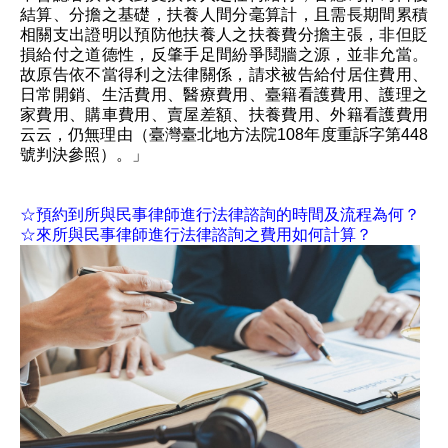
結算、分擔之基礎，扶養人間分毫算計，且需長期間累積
相關支出證明以預防他扶養人之扶養費分擔主張，非但貶
損給付之道德性，反肇手足間紛爭鬩牆之源，並非允當。
故原告依不當得利之法律關係，請求被告給付居住費用、
日常開銷、生活費用、醫療費用、臺籍看護費用、護理之
家費用、購車費用、賣屋差額、扶養費用、外籍看護費用
云云，仍無理由（臺灣臺北地方法院108年度重訴字第448
號判決參照）。」
☆預約到所與民事律師進行法律諮詢的時間及流程為何？
☆來所與民事律師進行法律諮詢之費用如何計算？